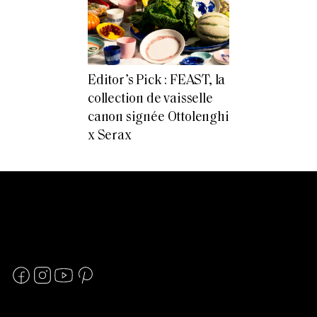
Editor’s Pick : FEAST, la
collection de vaisselle
canon signée Ottolenghi
x Serax