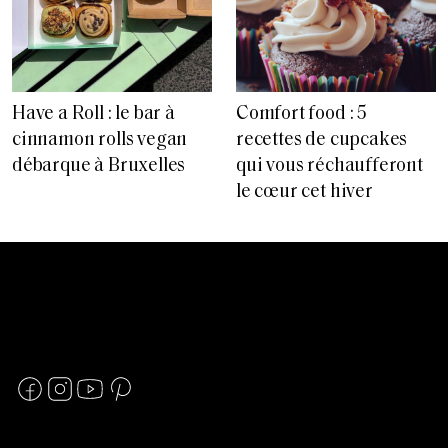
Have a Roll : le bar à
Comfort food : 5
cinnamon rolls vegan
recettes de cupcakes
débarque à Bruxelles
qui vous réchaufferont
le cœur cet hiver