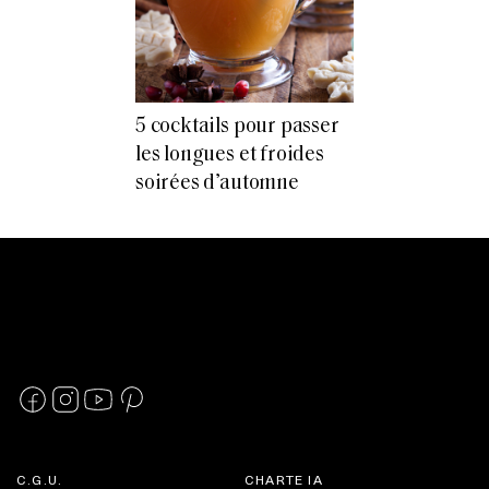
5 cocktails pour passer
les longues et froides
soirées d’automne
C.G.U.
CHARTE IA