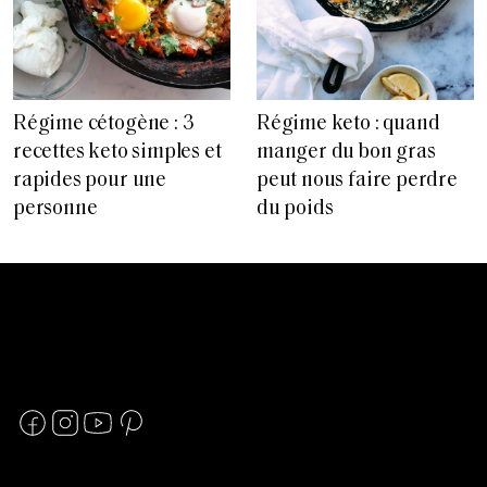
Régime cétogène : 3
Régime keto : quand
recettes keto simples et
manger du bon gras
rapides pour une
peut nous faire perdre
personne
du poids