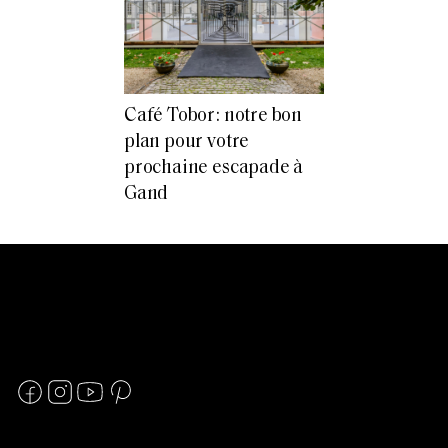
Café Tobor: notre bon
plan pour votre
prochaine escapade à
Gand