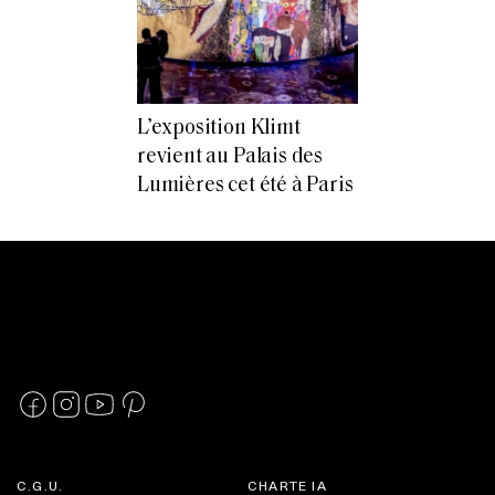
L’exposition Klimt
revient au Palais des
Lumières cet été à Paris
C.G.U.
CHARTE IA