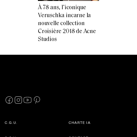
À 78 ans, l’iconique
Veruschka incarne la
nouvelle collection
Croisière 2018 de Acne
Studios
C.G.U.
CHARTE IA