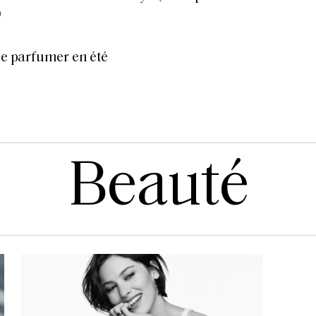
)
se parfumer en été
Beauté