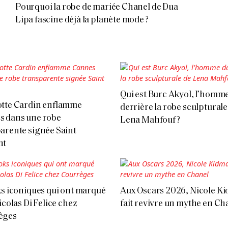
Pourquoi la robe de mariée Chanel de Dua
Lipa fascine déjà la planète mode ?
Qui est Burc Akyol, l’homm
otte Cardin enflamme
derrière la robe sculpturale
s dans une robe
Lena Mahfouf ?
arente signée Saint
nt
ks iconiques qui ont marqué
Aux Oscars 2026, Nicole K
icolas Di Felice chez
fait revivre un mythe en Ch
èges