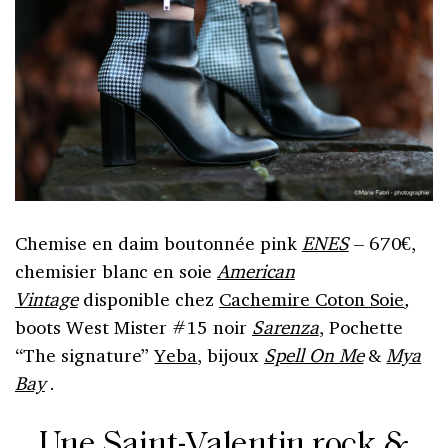
Chemise en daim boutonnée pink
ENES
– 670€,
chemisier blanc en soie
American
Vintage
disponible chez
Cachemire Coton Soie
,
boots West Mister #15 noir
Sarenza
, Pochette
“The signature”
Yeba
,
bijoux
Spell On Me
&
Mya
Bay
.
Une Saint-Valentin rock &