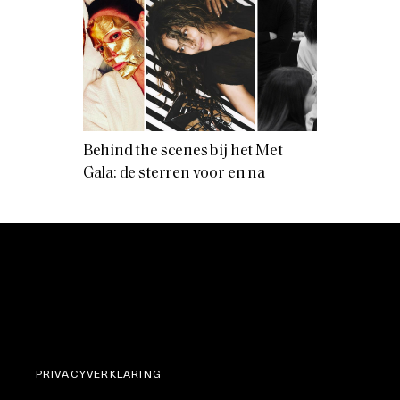
Behind the scenes bij het Met
Gala: de sterren voor en na
PRIVACYVERKLARING