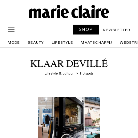
SHOP
NEWSLETTER
MODE
BEAUTY
LIFESTYLE
MAATSCHAPPIJ
WEDSTR
KLAAR DEVILLÉ
Lifestyle & cultuur
Hotspots