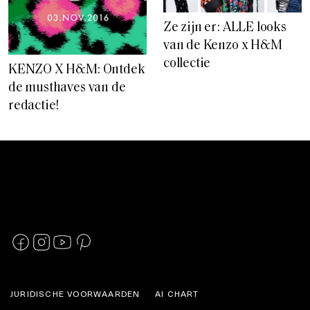
Ze zijn er: ALLE looks
van de Kenzo x H&M
collectie
KENZO X H&M: Ontdek
de musthaves van de
redactie!
JURIDISCHE VOORWAARDEN
AI CHART