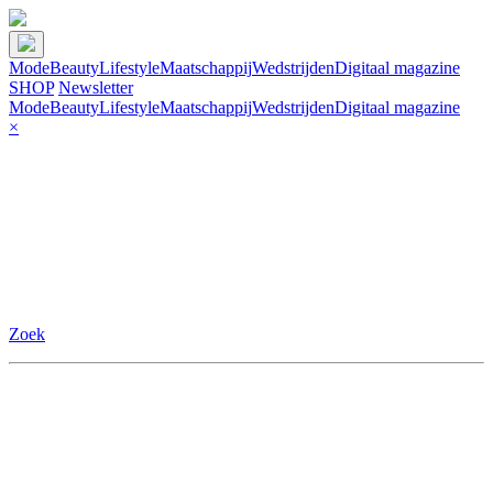
Mode
Beauty
Lifestyle
Maatschappij
Wedstrijden
Digitaal magazine
SHOP
Newsletter
Mode
Beauty
Lifestyle
Maatschappij
Wedstrijden
Digitaal magazine
×
Zoek