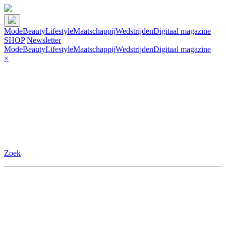
Mode
Beauty
Lifestyle
Maatschappij
Wedstrijden
Digitaal magazine
SHOP
Newsletter
Mode
Beauty
Lifestyle
Maatschappij
Wedstrijden
Digitaal magazine
×
Zoek