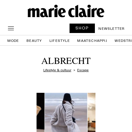
SHOP
NEWSLETTER
MODE
BEAUTY
LIFESTYLE
MAATSCHAPPIJ
WEDSTR
ALBRECHT
Lifestyle & cultuur
Escape