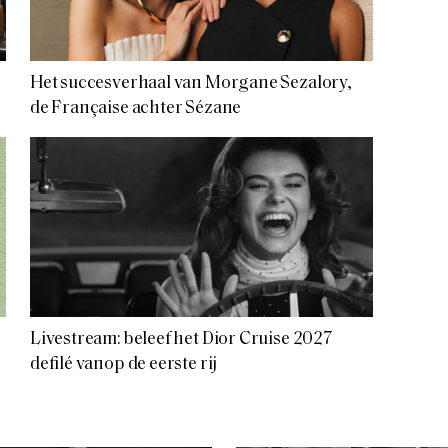
Het succesverhaal van Morgane Sezalory,
de Française achter Sézane
Livestream: beleef het Dior Cruise 2027
defilé vanop de eerste rij