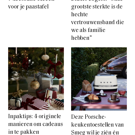
voor je paastafel
grootste sterkte is de
hechte
vertrouwensband die
we als familie
hebben”
Inpaktips: 4 originele
Deze Porsche-
manieren om cadeaus
keukentoestellen van
in te pakken
Smeg wil je zién én