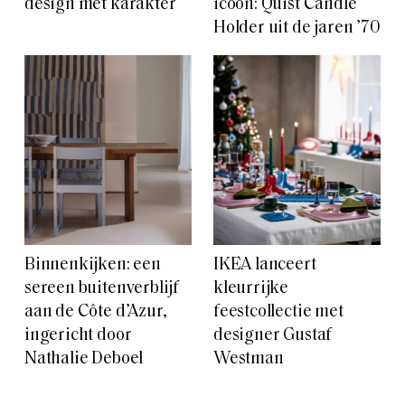
design met karakter
icoon: Quist Candle
Holder uit de jaren ’70
Binnenkijken: een
IKEA lanceert
sereen buitenverblijf
kleurrijke
aan de Côte d’Azur,
feestcollectie met
ingericht door
designer Gustaf
Nathalie Deboel
Westman