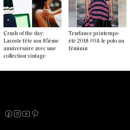
Crush of the day:
Tendance printemps-
Lacoste fête son 85ème
été 2018 #04: le polo au
anniversaire avec une
féminin
collection vintage