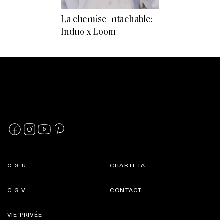
La chemise intachable:
Induo x Loom
C.G.U.
CHARTE IA
C.G.V.
CONTACT
VIE PRIVÉE