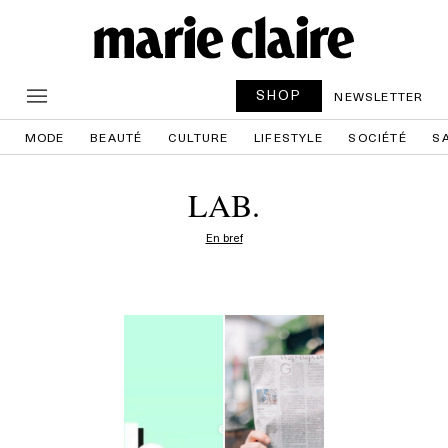
SHOP
NEWSLETTER
MODE
BEAUTÉ
CULTURE
LIFESTYLE
SOCIÉTÉ
S
LAB.
En bref