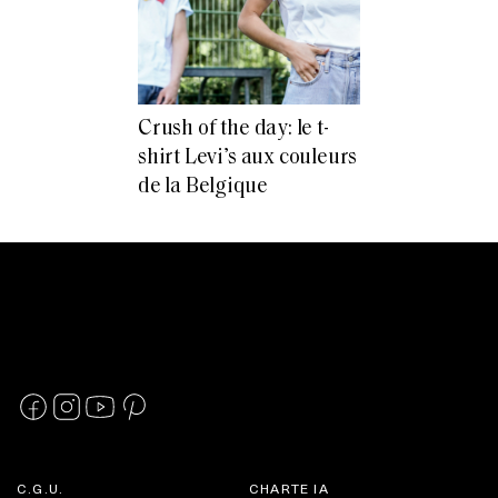
Crush of the day: le t-
shirt Levi’s aux couleurs
de la Belgique
C.G.U.
CHARTE IA