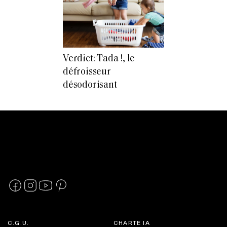
Verdict: Tada !, le
défroisseur
désodorisant
C.G.U.
CHARTE IA