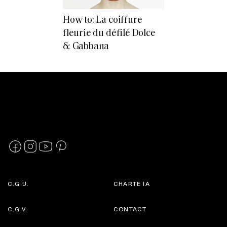
How to: La coiffure
fleurie du défilé Dolce
& Gabbana
C.G.U.
CHARTE IA
C.G.V.
CONTACT