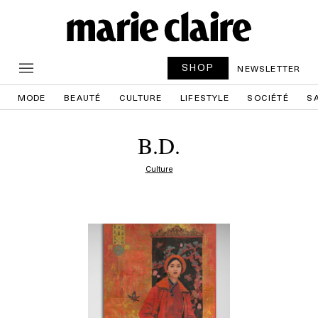
SHOP
NEWSLETTER
MODE
BEAUTÉ
CULTURE
LIFESTYLE
SOCIÉTÉ
S
B.D.
Culture