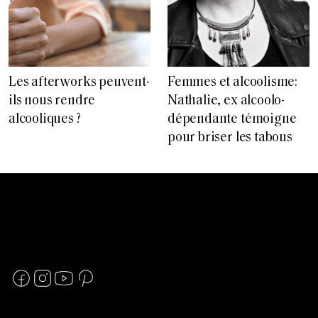
Les afterworks peuvent-
Femmes et alcoolisme:
ils nous rendre
Nathalie, ex alcoolo-
alcooliques ?
dépendante témoigne
pour briser les tabous