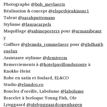
Photographe
@bob_meylaerts
Réalisation & concept
@elspethjenkinsnr1
Talent
@sarahputtemans
Stylisme
@lauracarpels
Maquillage
@sabinepeeters
pour
@armanibeaut
y
Coiffure
@glennda_rommelaere
pour
@ghdhairb
enelux
Assistante stylisme
@demiverm
Remerciements à
@hotelpavillonduzoute
à
Knokke-Heist⁣
Robe en satin et foulard, EL&CO
Studio
@elandco.co
Boucles d’oreille, Labolume
@labolume
Bracelet à breloque Young Fish, Ole
Lynggaard
@olelynggaardcopenhagen