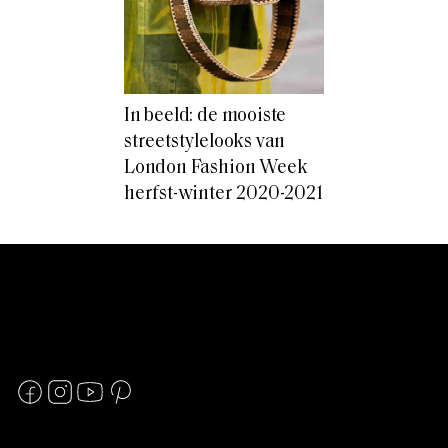
In beeld: de mooiste
streetstylelooks van
London Fashion Week
herfst-winter 2020-2021