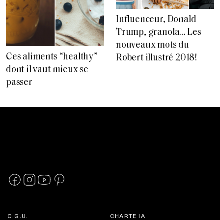
Influenceur, Donald
Trump, granola… Les
nouveaux mots du
Ces aliments “healthy”
Robert illustré 2018!
dont il vaut mieux se
passer
C.G.U.
CHARTE IA