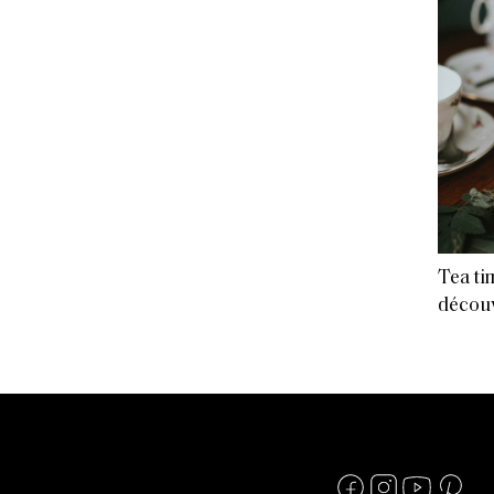
Tea ti
découv