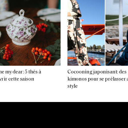
me my dear: 5 thés à
Cocooning japonisant: des
rir cette saison
kimonos pour se prélasser 
style